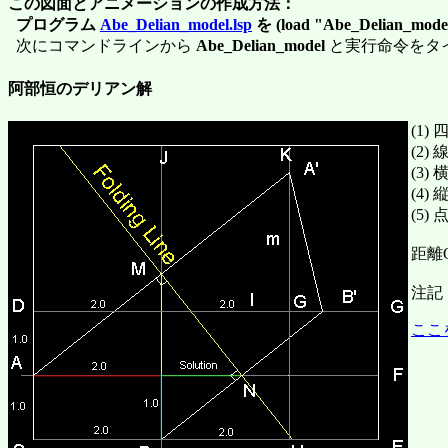
この図面とアニメーションの作成方法：
プログラム
Abe_Delian_model.lsp
を (load "Abe_Delian_mode
次にコマンドラインから
Abe_Delian_model
と実行命令をタ
阿部恒のデリアン解
(1
(2)
(3
(4
(5
距離
注記
ここ