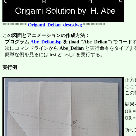
**********
Origami_Delian_desc.dwg
*********
この図面とアニメーションの作成方法：
プログラム
Abe_Delian.lsp
を (load "Abe_Delian")
でロード
次にコマンドラインから
Abe_Delian
と実行命令をタイプす
簡単な例を見るには test と test_2 を実行する。
実行例
正方
ここ
この例
結果
OR =
OR =
折り