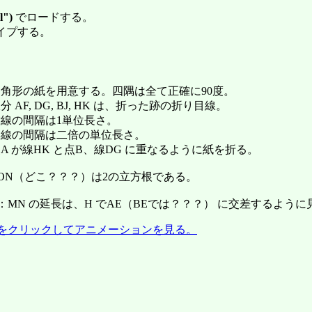
l")
でロードする。
イプする。
) 四角形の紙を用意する。四隅は全て正確に90度。
 線分 AF, DG, BJ, HK は、折った跡の折り目線。
) 横線の間隔は1単位長さ。
) 縦線の間隔は二倍の単位長さ。
) 点A が線HK と点B、線DG に重なるように紙を折る。
ON（どこ？？？）は2の立方根である。
：MN の延長は、H でAE（BEでは？？？） に交差するよう
をクリックしてアニメーションを見る。