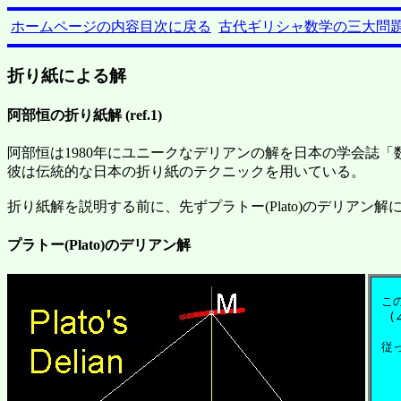
ホームページの内容目次に戻る
古代ギリシャ数学の三大問
折り紙による解
阿部恒の折り紙解 (ref.1)
阿部恒は1980年にユニークなデリアンの解を日本の学会誌「数
彼は伝統的な日本の折り紙のテクニックを用いている。
折り紙解を説明する前に、先ずプラトー(Plato)のデリアン解
プラトー(Plato)のデリアン解
 こ
  (
 従っ