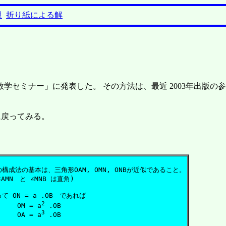
題
折り紙による解
学セミナー」に発表した。 その方法は、最近 2003年出版の参考
に戻ってみる。
の構成法の基本は、三角形OAM, OMN, ONBが近似であること。

∠AMN　と ∠MNB は直角)

て ON = a .OB　であれば

2
  	OM = a
 .OB

3
	OA = a
 .OB 
