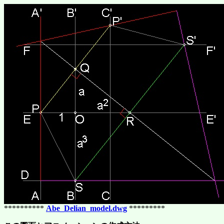
**********
Abe_Delian_model.dwg
*********