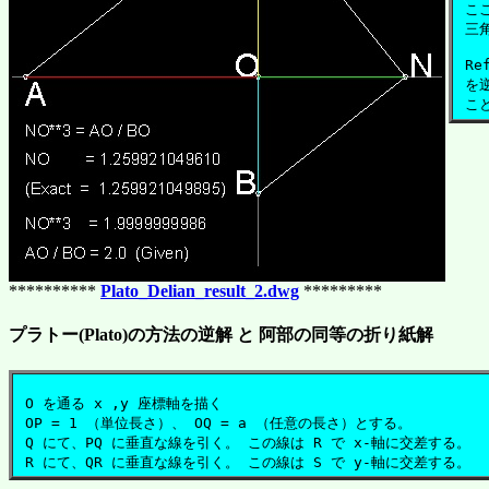
 こ
 三
 R
 を
**********
Plato_Delian_result_2.dwg
*********
プラトー(Plato)の方法の逆解 と 阿部の同等の折り紙解
 O を通る x ,y 座標軸を描く

 OP = 1 （単位長さ）、 OQ = a （任意の長さ）とする。

 Q にて、PQ に垂直な線を引く。 この線は R で x-軸に交差する。
