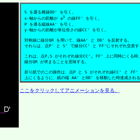
 S を通る横線DD' を引く。

3
 x-軸からの距離が a
 の線FF' を引く。

 P を通る縦線AA' を引く。

 y-軸からの距離が単位長さの線CC' を引く。

 対称線に線分QR を用いて、線AA' と DD' を反射する。

 それらは、点P' と S' で線分CC' と FF'にそれぞれ交差す
 これは、点P,S がそれぞれ線分CC', FF' 上に同時にくる時、
 線分QR が求まることを意味する。

 折り紙でのこの操作は、点P と S がそれぞれ線CC' と FF' 
ここをクリックしてアニメーションを見る。