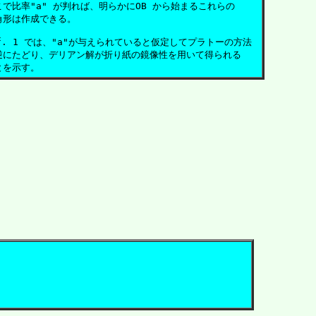
こで比率"a" が判れば、明らかにOB から始まるこれらの

角形は作成できる。

ef. 1 では、"a"が与えられていると仮定してプラトーの方法

逆にたどり、デリアン解が折り紙の鏡像性を用いて得られる
