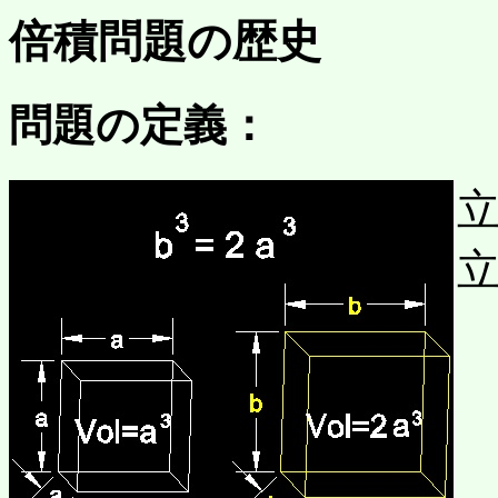
倍積問題の歴史
問題の定義：
立