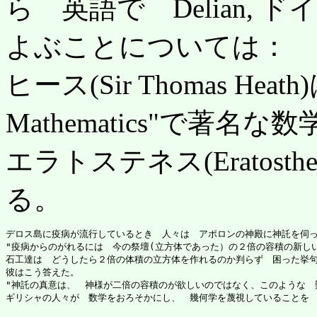
ら 英語で Delian, ド
よぶことについては：
ヒース(Sir Thomas Heath)
Mathematics"で著名
エラトステネス(Eratos
る。
デロス島に疫病が流行しているとき　人々は　アポロンの神殿に神託を伺っ
"疫病からのがれるには　今の祭壇(立方体であった）の２倍の容積の新しい
石工達は　どうしたら２倍の体積の立方体を作れるのか判らず　困った挙句
彼はこう答えた。

"神託の真意は、　神様が二倍の容積のが欲しいのではなく、このような　