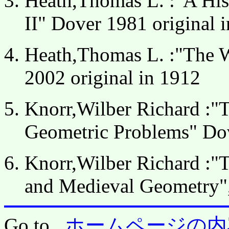
Heath,Thomas L. :"A His
II" Dover 1981 original 
Heath,Thomas L. :"The 
2002 original in 1912
Knorr,Wilber Richard :"T
Geometric Problems" Do
Knorr,Wilber Richard :"T
and Medieval Geometry",
Go to
ホームページの内