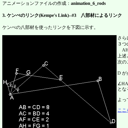
アニメーションファイルの作成：
animation_6_rods
3. ケンぺのリンク(Kempe's Link)--#3 八部材によるリンク
ケンぺの八部材を使ったリンクを下図に示す。
さら
３つ
AHF
上述
次の
D 
∠HAF
とな
よっ
ここ