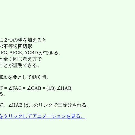
に２つの棒を加えると
の不等辺四辺形
G, AFCE, ACBD ができる。
と全く同じ考え方で
ことが証明できる。
が点A を要として動く時、
 = ∠FAC = ∠CAB = (1/3) ∠HAB
る。
て、∠HAB はこのリンクで三等分される。
をクリックしてアニメーションを見る。