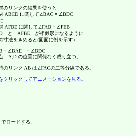
材のリンクの結果を使うと
 ABCD に関して∠BAC = ∠BDC
に
 AFBE に関して∠FAB = ∠FEB
CD と AFBE が相似形になるように
の寸法をきめると(図面に例を示す）
B = ∠BAE = ∠BDC
点 A,D の位置に関係なく成り立つ。
時のリンク AB は∠FACの二等分線である。
をクリックしてアニメーションを見る。
でロードする。
。