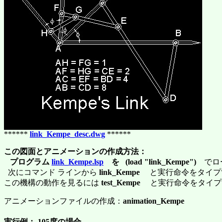
******
link_Kempe_desc.dwg
******
この図面とアニメーションの作成方法：
プログラム
link_Kempe.lsp
を (load "link_Kempe")
でロ
次にコマンド ラインから
link_Kempe
と実行命令をタイプ
この機構の動作を見るには
test_Kempe
と実行命令をタイプ
アニメーションファイルの作成：
animation_Kempe
実行例： 105度の場合