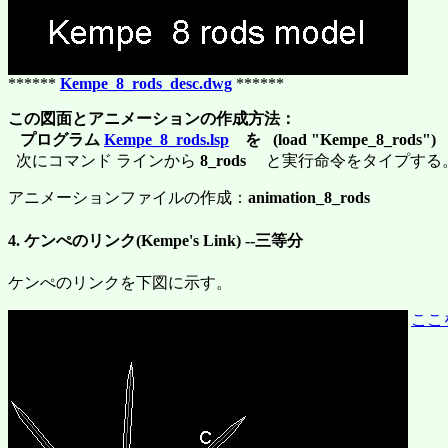
******
Kempe_8_rods_desc.dwg
******
この図面とアニメーションの作成方法：
プログラム
Kempe_8_rods.lsp
を (load "Kempe_8_rods")
次にコマンド ラインから
8_rods
と実行命令をタイプする
アニメーションファイルの作成：
animation_8_rods
4. ケンぺのリンク(Kempe's Link) --三等分
ケンぺのリンクを下図に示す。
ここ