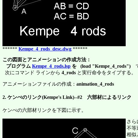
******
Kempe_4_rods_desc.dwg
******
この図面とアニメーションの作成方法：
プログラム
Kempe_4_rods.lsp
を (load "Kempe_4_rods")
で
次にコマンド ラインから
4_rods
と実行命令をタイプする。
アニメーションファイルの作成：
animation_4_rods
2. ケンぺのリンク(Kempe's Link)--#2 六部材によるリンク
ケンぺの六部材リンクを下図に示す。
さら
不等辺
相似