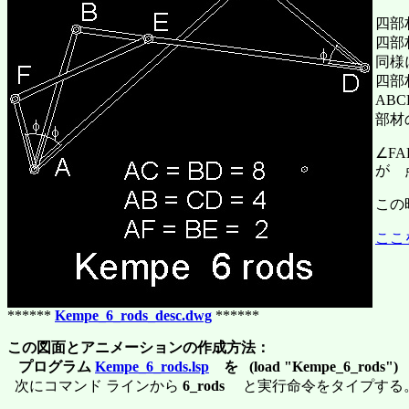
四部
四部材
同様
四部材
AB
部材
∠FA
が 
この
ここ
******
Kempe_6_rods_desc.dwg
******
この図面とアニメーションの作成方法：
プログラム
Kempe_6_rods.lsp
を (load "Kempe_6_rods")
次にコマンド ラインから
6_rods
と実行命令をタイプする