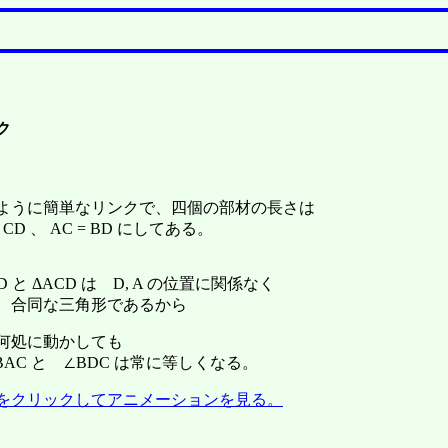
ク
ように簡単なリンクで、四個の部材の長さは
= CD 、 AC = BD にしてある。
D と ΔACD は D, A の位置に関係なく
 合同な三角形であるから
を何処に動かしても
AC と ∠BDC は常に等しくなる。
をクリックしてアニメーションを見る。