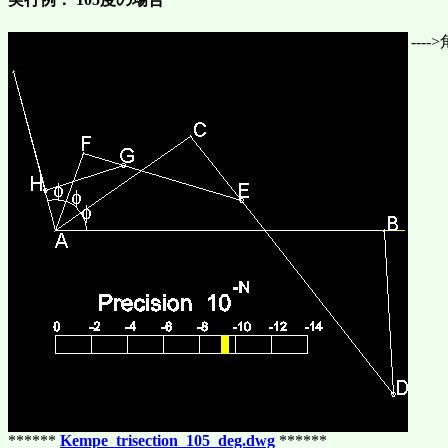
---
******
Kempe_trisection_105_deg.dwg
******