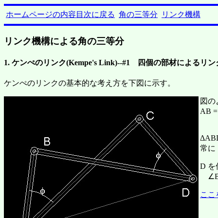
ホームページの内容目次に戻る
角の三等分
リンク機構
リンク機構による角の三等分
1. ケンぺのリンク(Kempe's Link)--#1 四個の部材によるリン
ケンぺのリンクの基本的な考え方を下図に示す。
図の
AB 
ΔAB
常に
D 
∠B
ここ