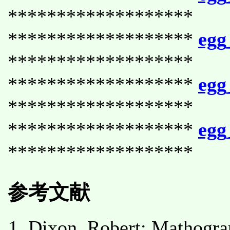
*******************
*******************
egg
*******************
*******************
egg
*******************
*******************
egg
*******************
参考文献
Dixon, Robert: Mathogra