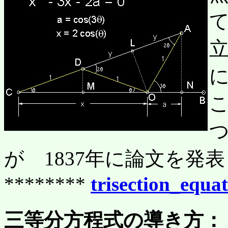
つ
が 1837年に論文を発
********
trisection_equa
三等分方程式の導き方：