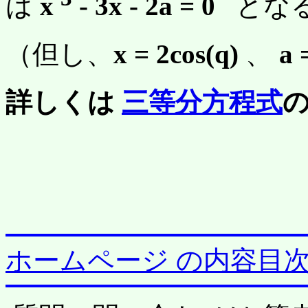
は
x
- 3x - 2a = 0
とな
（但し、
x = 2cos(
q
)
、
a 
詳しくは
三等分方程式
ホームページ の内容目