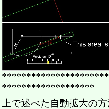
**********************
*******************
上で述べた自動拡大の方