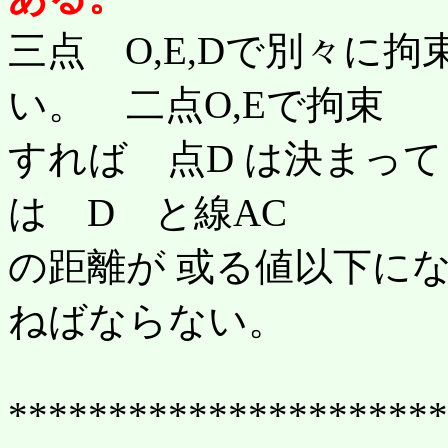
三点 O,E,Dで別々に
い。 二点O,Eで拘束
すれば 点D は決まっ
は D と線AC
の距離が 或る値以下に
ねばならない。
**********************