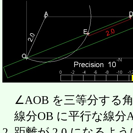
∠AOB を三等分する
線分OB に平行な線分A
2. 距離が 2.0 になるよ