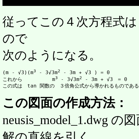
従ってこの４次方程式は (
ので
次のようになる。
3
2
(m - √3)(m
 - 3√3m
 - 3m + √3 ) = 0

3
2
これから　	m
 - 3√3m
 - 3m + √3　= 0

この図面の作成方法：
neusis_model_1.d
解の直線を引く。