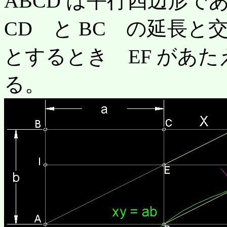
ABCD は平行四辺形
CD と BC の延長と
とするとき EF があ
る。