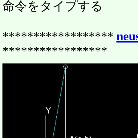
命令をタイプする
******************
neu
*****************