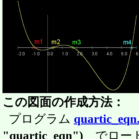
この図面の作成方法：
プログラム
quartic_eqn.
"quartic_eqn")
でロー