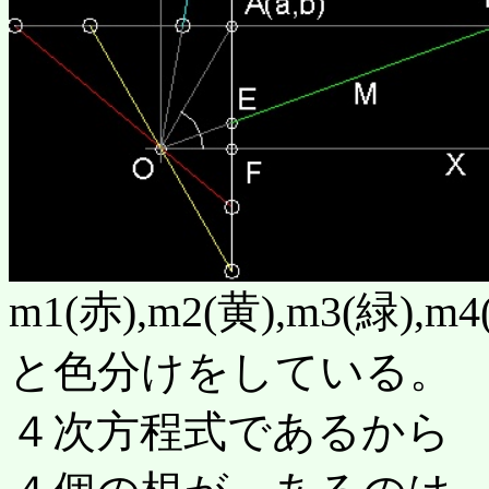
m1(赤),m2(黄),m3(緑),
と色分けをしている。
４次方程式であるか