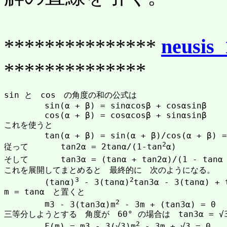
***************
neusis_
**************
sin と　cos　の角度の和の公式は

	sin(α + β) = sinαcosβ + cosαsinβ

	cos(α + β) = cosαcosβ + sinαsinβ

これを使うと

	tan(α + β) = sin(α + β)/cos(α + β) = (tanα + tanβ)/(1 - tanα tanβ)

2
従って　　　　tan2α = 2tanα/(1-tan
α)

そして　　　　tan3α = (tanα + tan2α)/(1 - tanα t
これを展開してまとめると　最終的に　次のようになる。

3
2
	(tanα)
 - 3(tanα)
tan3α - 3(tanα) + t
m = tanα　と置くと

2
	m
3 - 3(tan3α)m
 - 3m + (tan3α) = 0

三等分しようとする　角度が　60° の場合は　tan3α = 
2
	F(m) = m
3 - 3(√3)m
 - 3m + √3 = 0
