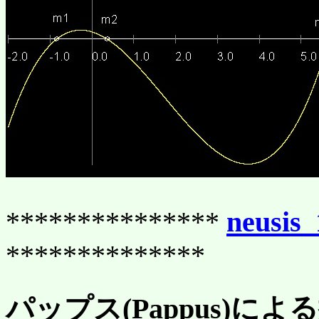
***************
neusis
**************
パップス(Pappus)に