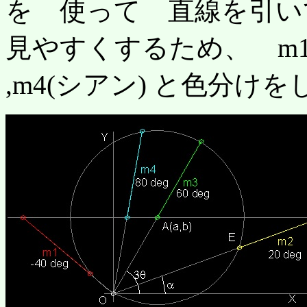
を 使って 直線を引い
見やすくするため、 m1(赤)
,m4(シアン) と色分け