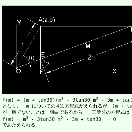
3
2
F(m) = (m + tan3θ)(m
 - 3tan3θ m
 - 3m + tan3
となり、　m についての４次方程式がえられるが　(m + tan3
が　解でないことは　明白であるから　、三等分の方程式は　
3
2
f(m) = m
 - 3tan3θ m
 - 3m + tan3θ  = 0
