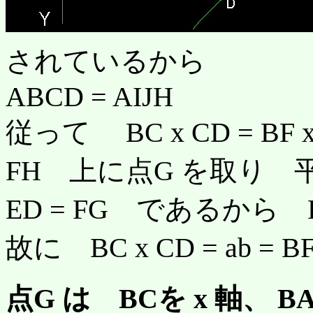
されているから
ABCD = AIJH
従って BC x CD = BF x
FH 上に点G を取り 
ED = FG であるから BF x
故に BC x CD = ab = B
点G は BCを x 軸、 B