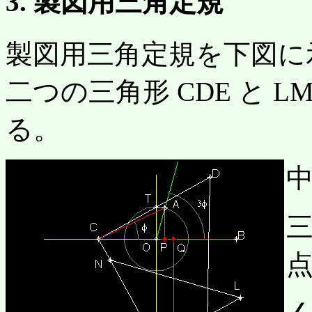
3. 製図用三角定規
製図用三角定規を下図に
二つの三角形 CDE と 
る。
中
点