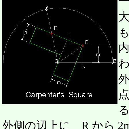
も
わ
外
点
外側の辺上に R から 