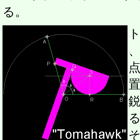
る。
、
点
鋭