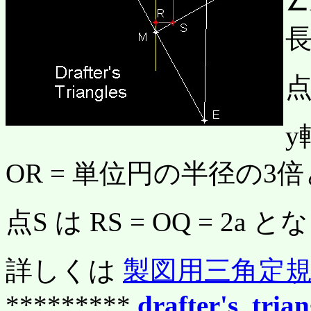
∠
長
点
y
OR = 単位円の半径の
点S は RS = OQ = 2
詳しくは
製図用三角定
*********
drafter's_tria