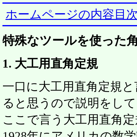
ホームページの内容目
特殊なツールを使った
1. 大工用直角定規
一口に大工用直角定規と
ると思うので説明をして
ここで言う大工用直角
1928年にアメリカの数学誌(Ame