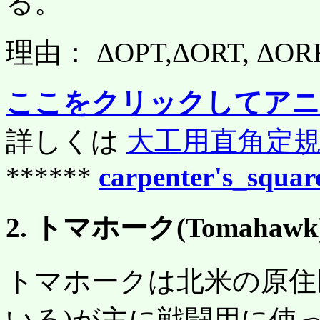
る。
理由： ΔOPT,ΔORT, 
ここをクリックしてアニ
詳しくは
大工用直角定
******
carpenter's_squar
2. トマホーク(Tomahawk
トマホークは北米の原住民(Am
いる)が主に戦闘用に使