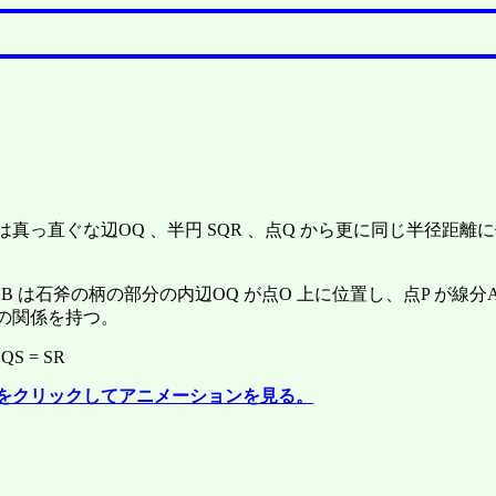
は真っ直ぐな辺OQ 、半円 SQR 、点Q から更に同じ半径距離
。
OB は石斧の柄の部分の内辺OQ が点O 上に位置し、点P が線
の関係を持つ。
 QS = SR
をクリックしてアニメーションを見る。