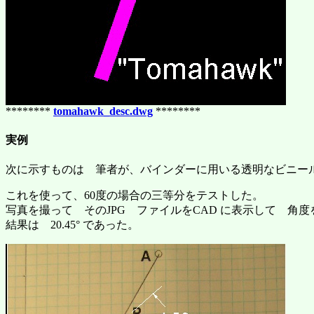
********
tomahawk_desc.dwg
********
実例
次に示すものは 筆者が、バインダーに用いる透明なビニー
これを使って、60度の場合の三等分をテストした。
写真を撮って そのJPG ファイルをCAD に表示して 角
結果は 20.45° であった。