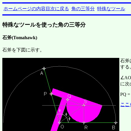
ホームページの内容目次に戻る
角の三等分
特殊なツール
特殊なツールを使った角の三等分
石斧(Tomahawk)
石斧を下図に示す。
石斧
する
∠A
に次
PQ =
ここ