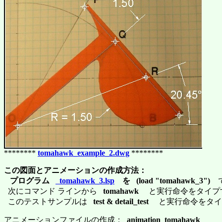
********
tomahawk_example_2.dwg
********
この図面とアニメーションの作成方法：
プログラム
tomahawk_3.lsp
を (load "tomahawk_3")
で
次にコマンド ラインから
tomahawk
と実行命令をタイプ
このテストサンプルは
test & detail_test
と実行命令をタイ
アニメーションファイルの作成：
animation_tomahawk