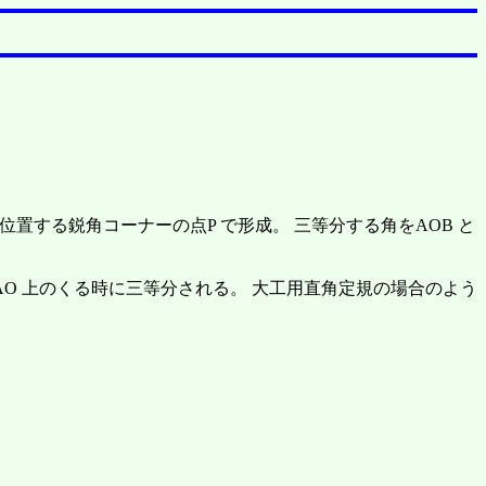
に位置する鋭角コーナーの点P で形成。 三等分する角をAOB と
分AO 上のくる時に三等分される。 大工用直角定規の場合のよう